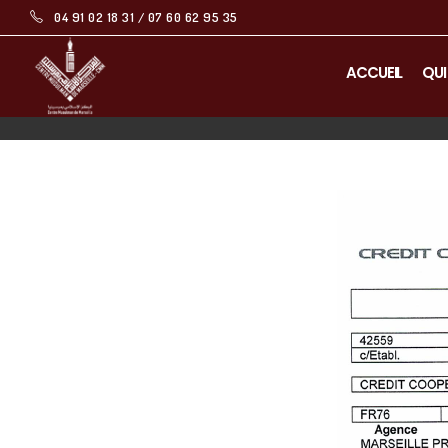
04 91 02 18 31 / 07 60 62 95 35
ACCUEIL
QUI
RIB Centre Musulman de Marseille
CONTACTEZ-